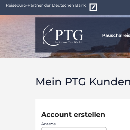
Zum
Reisebüro-Partner der Deutschen Bank
Hauptinhalt
springen
Pauschalrei
Mein PTG Kundenp
Account erstellen
Anrede