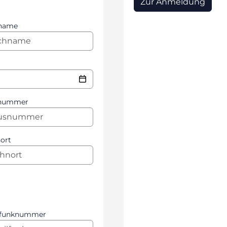
Zur Anmeldung
name
nummer
ort
lfunknummer