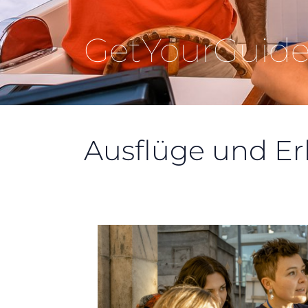
GetYourGuid
Ausflüge und Er