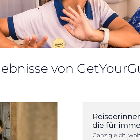
e
lebnisse von GetYourG
Reiseerinne
die für imme
Ganz gleich, wohi