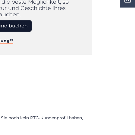
t die beste Möglichkeit, so
ltur und Geschichte Ihres
tauchen.
und buchen
dung**
n Sie noch kein PTG-Kundenprofil haben,