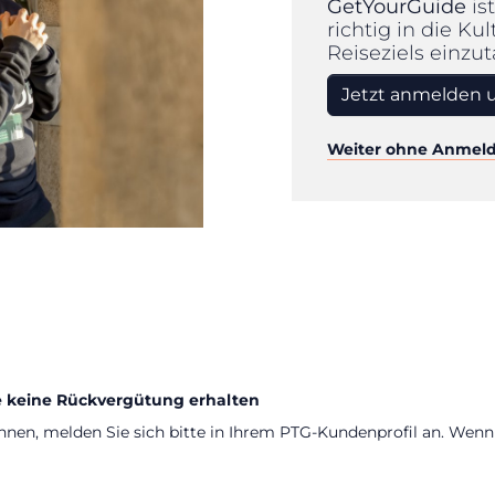
GetYourGuide
is
richtig in die Ku
Reiseziels einzu
Jetzt anmelden 
Weiter ohne Anmel
e keine Rückvergütung erhalten
nnen, melden Sie sich bitte in Ihrem PTG-Kundenprofil an. Wen