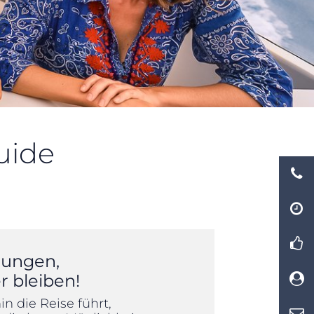
uide
rungen,
r bleiben!
n die Reise führt,